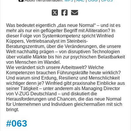
Audio herunterladen:
MP3
|
AAC
|
OGG
|
OPUS
Was bedeutet eigentlich „das neue Normal“ – und ist es
mehr als nur ein geflügelter Begriff mit Alliteration? In
dieser Folge von Systemkompetenz spricht Winfried
Küppers, Vertriebsanalyst im Steinbeis-
Beratungszentrum, über die Veränderungen, die unsere
Welt nachhaltig prägen – von disruptiven Technologien
über volatile Märkte bis hin zur psychischen Belastbarkeit
von Menschen im Wandel.
Wie verändert sich unsere Arbeitswelt? Welche
Kompetenzen brauchen Führungskräfte heute wirklich?
Und warum sind Erdung, Resilienz und Menschlichkeit
wichtiger denn je? Winfried gibt praxisnahe Einblicke aus
seiner Tätigkeit – unter anderem als Managing Director
von V-ZUG Deutschland – und diskutiert die
Herausforderungen und Chancen, die das neue Normal
für Unternehmen und Individuen gleichermaßen mit sich
bringt.
#063