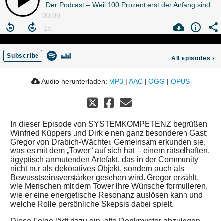
Der Podcast – Weil 100 Prozent erst der Anfang sind
00:00
Subscribe
All episodes
›
Audio herunterladen:
MP3
|
AAC
|
OGG
|
OPUS
In dieser Episode von SYSTEMKOMPETENZ begrüßen
Winfried Küppers und Dirk einen ganz besonderen Gast:
Gregor von Drabich-Wächter. Gemeinsam erkunden sie,
was es mit dem „Tower“ auf sich hat – einem rätselhaften,
ägyptisch anmutenden Artefakt, das in der Community
nicht nur als dekoratives Objekt, sondern auch als
Bewusstseinsverstärker gesehen wird. Gregor erzählt,
wie Menschen mit dem Tower ihre Wünsche formulieren,
wie er eine energetische Resonanz auslösen kann und
welche Rolle persönliche Skepsis dabei spielt.
Diese Folge lädt dazu ein, alte Denkmuster abzulegen,